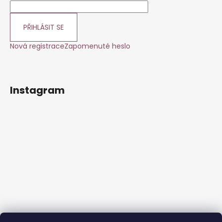
a
j
PŘIHLÁSIT SE
í
Nová registrace
Zapomenuté heslo
t
?
Instagram
HLEDAT