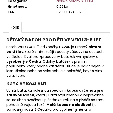
Kategorie
:
dětské batohy ŠKOLKA
Hmotnost
:
0.29 kg
EAN
:
0796554745817
Popis
DĚTSKÝ BATOH PRO DĚTI VE VĚKU 3-6 LET
Batoh WILD CATS 11 od značky HAVAK je určený
dětem
od tří let
, které s ním zažijí spousty zábavy na cestách i
ve školce. Kvalitně zpracovaný batůžek vymyšlený a
vyrobený v Česku
. Odolný batůžek s prsním
popruhem, který padne každému. Bude je bavit nejen v
lesní školce nebo na výletech, ale pokaždé, když s ním
vyrazí ven.
KDYŽ VYRAZÍ VEN
Uvnitř baťůžku naleznou speciální
kapsu určenou pro
zdravou lahev
, která ji udrží vzpřímenou a nepřevrhne
se. Boxík se svačinou, pláštěnka, mikina a plyšák se tam
pohodlně vejdou také.
Malá kapsa na sladkosti
je
samozřejmostí :) Cedulka pro vyplnění jména a