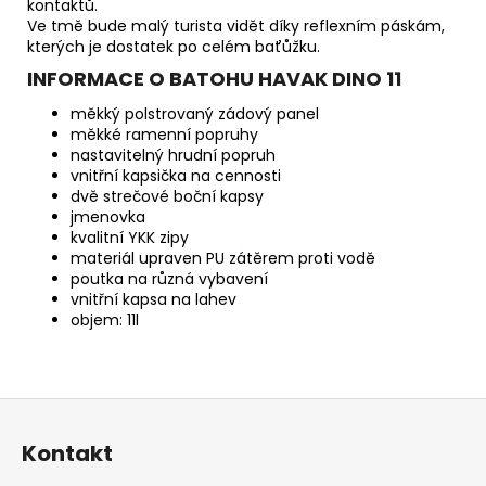
kontaktů.
Ve tmě bude malý turista vidět díky reflexním páskám,
kterých je dostatek po celém baťůžku.
INFORMACE O BATOHU HAVAK DINO 11
měkký polstrovaný zádový panel
měkké ramenní popruhy
nastavitelný hrudní popruh
vnitřní kapsička na cennosti
dvě strečové boční kapsy
jmenovka
kvalitní YKK zipy
materiál upraven PU zátěrem proti vodě
poutka na různá vybavení
vnitřní kapsa na lahev
objem: 11l
Z
á
Kontakt
p