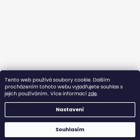
Tento web používá soubory cookie. Dalším
procházením tohoto webu vyjadřujete souhlas s
jejich používáním.. Více informací
zde
.
Sledovat na Instagramu
Nastavení
Vytvořil Shoptet
Souhlasím
Copyright 2026
HAVAK
. Všechna práva vyhrazena.