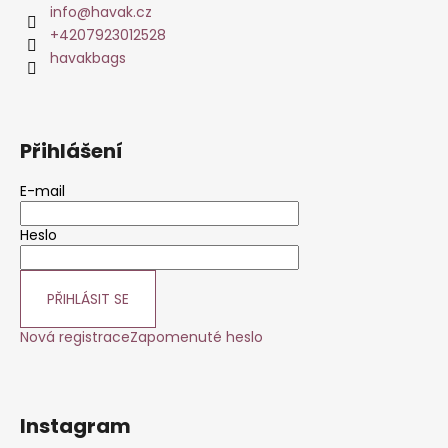
a
info
@
havak.cz
t
+4207923012528
í
havakbags
Přihlášení
E-mail
Heslo
PŘIHLÁSIT SE
Nová registrace
Zapomenuté heslo
Instagram