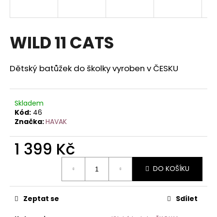
a
j
í
WILD 11 CATS
t
?
Dětský batůžek do školky vyroben v ČESKU
Skladem
Kód:
46
HLEDAT
Značka:
HAVAK
1 399 Kč
Měrná
DO KOŠÍKU
cena:
Zeptat se
Sdílet